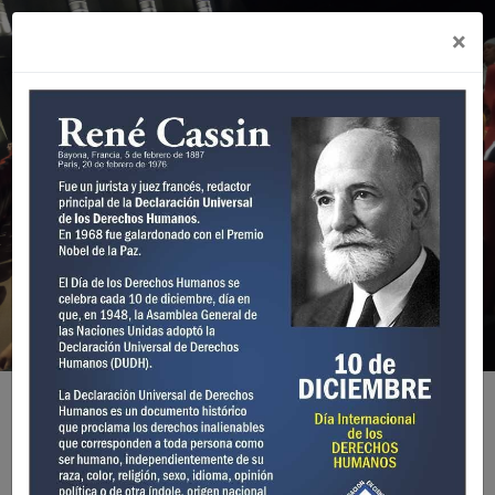
×
ITSRC
Aula Virtual
ACCEDER