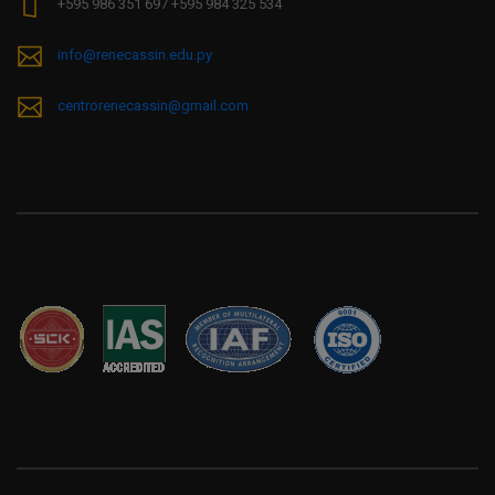
+595 986 351 697 +595 984 325 534
info@renecassin.edu.py
centrorenecassin@gmail.com