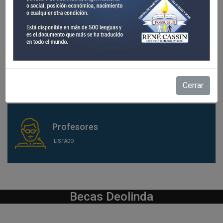
Cursos
VER MÁS
Cerrar
Profesores
LISTADO
Becas Deolinda